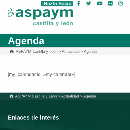
Hazte Socio
Facebook
Twitter
YouTube
Flickr
Ins
ASPAYM Castilla y León
Agenda
ASPAYM Castilla y León
>
Actualidad
>
Agenda
[my_calendar id=»my-calendar»]
Volver a la navegación principal
ASPAYM Castilla y León
>
Actualidad
>
Agenda
Enlaces de interés