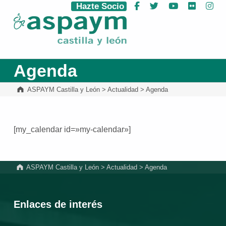
Hazte Socio
Facebook
Twitter
YouTube
Flickr
Ins
ASPAYM Castilla y León
Agenda
ASPAYM Castilla y León
>
Actualidad
>
Agenda
[my_calendar id=»my-calendar»]
Volver a la navegación principal
ASPAYM Castilla y León
>
Actualidad
>
Agenda
Enlaces de interés