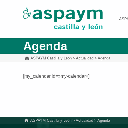
ASPAYM Castilla y León
ASP
Agenda
ASPAYM Castilla y León
>
Actualidad
>
Agenda
[my_calendar id=»my-calendar»]
Volver a la navegación principal
ASPAYM Castilla y León
>
Actualidad
>
Agenda