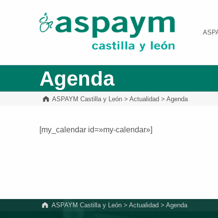
ASPAYM Castilla y León
ASP
Agenda
ASPAYM Castilla y León
>
Actualidad
>
Agenda
[my_calendar id=»my-calendar»]
Volver a la navegación principal
ASPAYM Castilla y León
>
Actualidad
>
Agenda