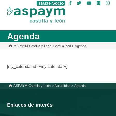
Hazte Socio
Facebook
Twitter
YouTube
Flickr
Ins
ASPAYM Castilla y León
Agenda
ASPAYM Castilla y León
>
Actualidad
>
Agenda
[my_calendar id=»my-calendar»]
Volver a la navegación principal
ASPAYM Castilla y León
>
Actualidad
>
Agenda
Enlaces de interés