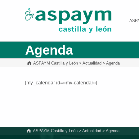
ASPAYM Castilla y León
ASP
Agenda
ASPAYM Castilla y León
>
Actualidad
>
Agenda
[my_calendar id=»my-calendar»]
Volver a la navegación principal
ASPAYM Castilla y León
>
Actualidad
>
Agenda