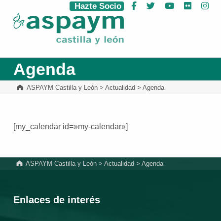
Hazte Socio
Facebook
Twitter
YouTube
Flickr
Ins
ASPAYM Castilla y León
Agenda
ASPAYM Castilla y León
>
Actualidad
>
Agenda
[my_calendar id=»my-calendar»]
Volver a la navegación principal
ASPAYM Castilla y León
>
Actualidad
>
Agenda
Enlaces de interés