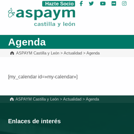
Hazte Socio
Facebook
Twitter
YouTube
Flickr
Ins
ASPAYM Castilla y León
Agenda
ASPAYM Castilla y León
>
Actualidad
>
Agenda
[my_calendar id=»my-calendar»]
Volver a la navegación principal
ASPAYM Castilla y León
>
Actualidad
>
Agenda
Enlaces de interés