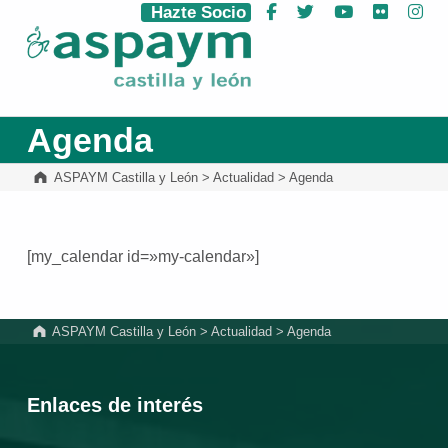
Hazte Socio
Facebook
Twitter
YouTube
Flickr
Ins
ASPAYM Castilla y León
Agenda
ASPAYM Castilla y León
>
Actualidad
>
Agenda
[my_calendar id=»my-calendar»]
Volver a la navegación principal
ASPAYM Castilla y León
>
Actualidad
>
Agenda
Enlaces de interés