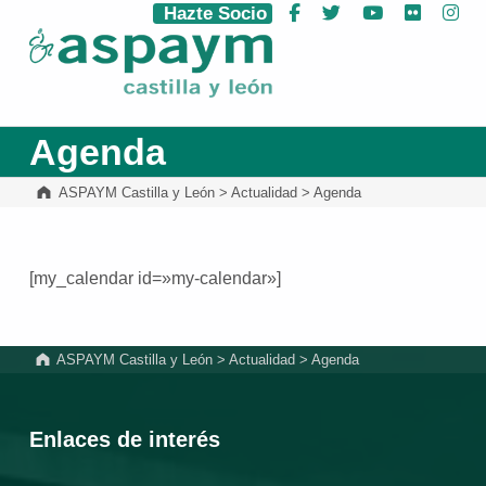
Hazte Socio
Facebook
Twitter
YouTube
Flickr
Ins
ASPAYM Castilla y León
Agenda
ASPAYM Castilla y León
>
Actualidad
>
Agenda
[my_calendar id=»my-calendar»]
Volver a la navegación principal
ASPAYM Castilla y León
>
Actualidad
>
Agenda
Enlaces de interés