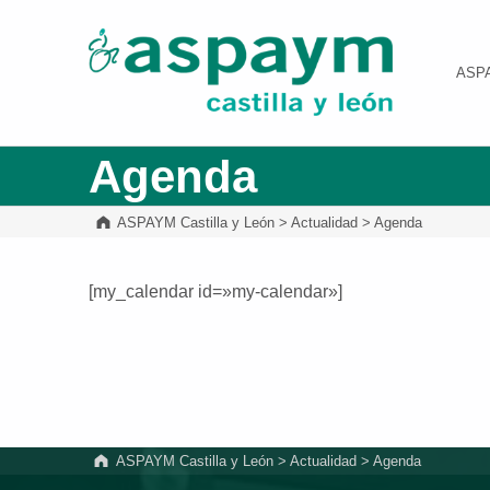
ASPAYM Castilla y León
ASP
Agenda
ASPAYM Castilla y León
>
Actualidad
>
Agenda
[my_calendar id=»my-calendar»]
Volver a la navegación principal
ASPAYM Castilla y León
>
Actualidad
>
Agenda