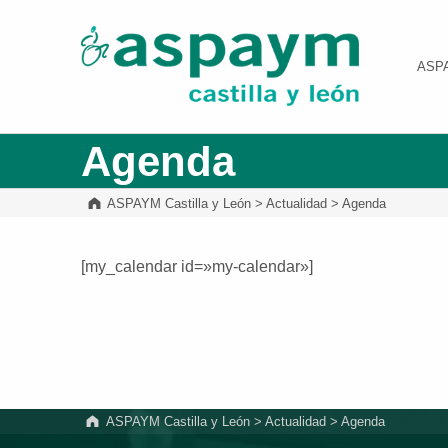
ASPAYM Castilla y León
ASP
Agenda
ASPAYM Castilla y León
>
Actualidad
>
Agenda
[my_calendar id=»my-calendar»]
Volver a la navegación principal
ASPAYM Castilla y León
>
Actualidad
>
Agenda