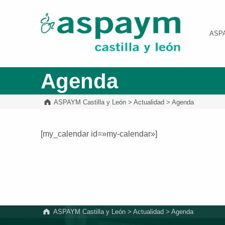
ASPAYM Castilla y León
ASP
Agenda
ASPAYM Castilla y León
>
Actualidad
>
Agenda
[my_calendar id=»my-calendar»]
Volver a la navegación principal
ASPAYM Castilla y León
>
Actualidad
>
Agenda