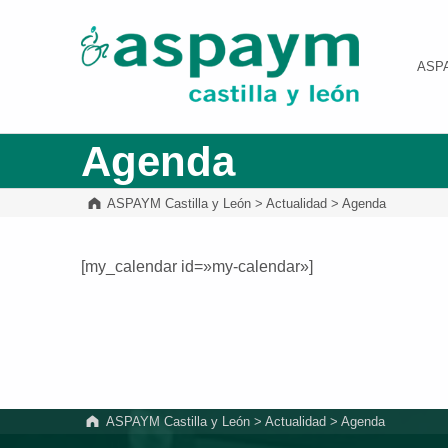
ASPAYM Castilla y León
ASP
Agenda
ASPAYM Castilla y León
>
Actualidad
>
Agenda
[my_calendar id=»my-calendar»]
Volver a la navegación principal
ASPAYM Castilla y León
>
Actualidad
>
Agenda