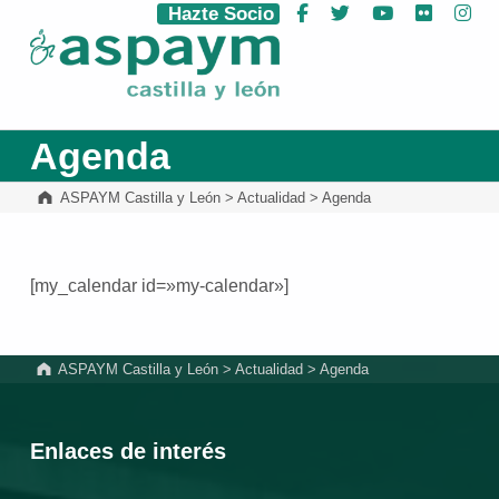
Hazte Socio
Facebook
Twitter
YouTube
Flickr
Ins
ASPAYM Castilla y León
Agenda
ASPAYM Castilla y León
>
Actualidad
>
Agenda
[my_calendar id=»my-calendar»]
Volver a la navegación principal
ASPAYM Castilla y León
>
Actualidad
>
Agenda
Enlaces de interés