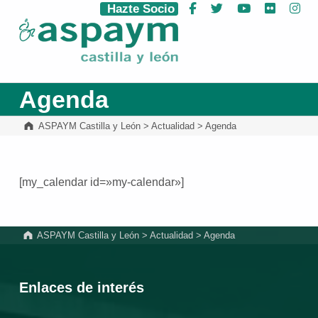
Hazte Socio
Facebook
Twitter
YouTube
Flickr
Ins
ASPAYM Castilla y León
Agenda
ASPAYM Castilla y León
>
Actualidad
>
Agenda
[my_calendar id=»my-calendar»]
Volver a la navegación principal
ASPAYM Castilla y León
>
Actualidad
>
Agenda
Enlaces de interés