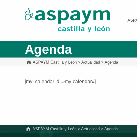
ASPAYM Castilla y León
ASP
Agenda
ASPAYM Castilla y León
>
Actualidad
>
Agenda
[my_calendar id=»my-calendar»]
Volver a la navegación principal
ASPAYM Castilla y León
>
Actualidad
>
Agenda