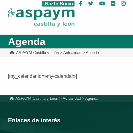
Hazte Socio
Facebook
Twitter
YouTube
Flickr
Ins
ASPAYM Castilla y León
Agenda
ASPAYM Castilla y León
>
Actualidad
>
Agenda
[my_calendar id=»my-calendar»]
Volver a la navegación principal
ASPAYM Castilla y León
>
Actualidad
>
Agenda
Enlaces de interés