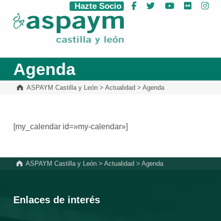
Hazte Socio
Facebook
Twitter
YouTube
Flickr
Ins
ASPAYM Castilla y León
Agenda
ASPAYM Castilla y León
>
Actualidad
>
Agenda
[my_calendar id=»my-calendar»]
Volver a la navegación principal
ASPAYM Castilla y León
>
Actualidad
>
Agenda
Enlaces de interés