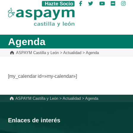
Hazte Socio
Facebook
Twitter
YouTube
Flickr
Ins
ASPAYM Castilla y León
Agenda
ASPAYM Castilla y León
>
Actualidad
>
Agenda
[my_calendar id=»my-calendar»]
Volver a la navegación principal
ASPAYM Castilla y León
>
Actualidad
>
Agenda
Enlaces de interés