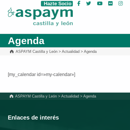
Hazte Socio
Facebook
Twitter
YouTube
Flickr
Ins
ASPAYM Castilla y León
Agenda
ASPAYM Castilla y León
>
Actualidad
>
Agenda
[my_calendar id=»my-calendar»]
Volver a la navegación principal
ASPAYM Castilla y León
>
Actualidad
>
Agenda
Enlaces de interés