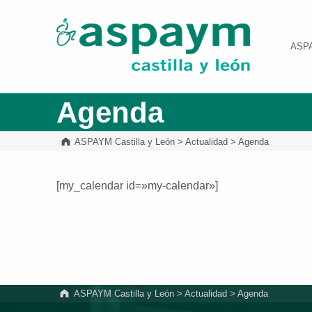
ASPAYM Castilla y León
ASP
Agenda
ASPAYM Castilla y León
>
Actualidad
>
Agenda
[my_calendar id=»my-calendar»]
Volver a la navegación principal
ASPAYM Castilla y León
>
Actualidad
>
Agenda