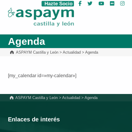
Hazte Socio
Facebook
Twitter
YouTube
Flickr
Ins
ASPAYM Castilla y León
Agenda
ASPAYM Castilla y León
>
Actualidad
>
Agenda
[my_calendar id=»my-calendar»]
Volver a la navegación principal
ASPAYM Castilla y León
>
Actualidad
>
Agenda
Enlaces de interés