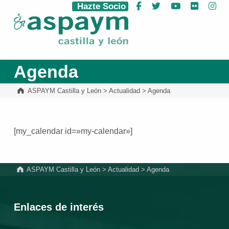
Hazte Socio
Facebook
Twitter
YouTube
Flickr
Ins
ASPAYM Castilla y León
Agenda
ASPAYM Castilla y León
>
Actualidad
>
Agenda
[my_calendar id=»my-calendar»]
Volver a la navegación principal
ASPAYM Castilla y León
>
Actualidad
>
Agenda
Enlaces de interés