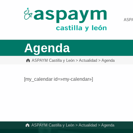
ASPAYM Castilla y León
ASP
Agenda
ASPAYM Castilla y León
>
Actualidad
>
Agenda
[my_calendar id=»my-calendar»]
Volver a la navegación principal
ASPAYM Castilla y León
>
Actualidad
>
Agenda