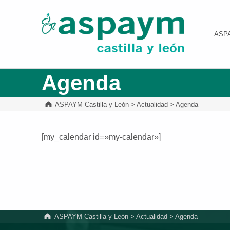
ASPAYM Castilla y León
ASP
Agenda
ASPAYM Castilla y León
>
Actualidad
>
Agenda
[my_calendar id=»my-calendar»]
Volver a la navegación principal
ASPAYM Castilla y León
>
Actualidad
>
Agenda