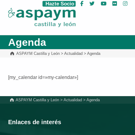
Hazte Socio
Facebook
Twitter
YouTube
Flickr
Ins
ASPAYM Castilla y León
Agenda
ASPAYM Castilla y León
>
Actualidad
>
Agenda
[my_calendar id=»my-calendar»]
Volver a la navegación principal
ASPAYM Castilla y León
>
Actualidad
>
Agenda
Enlaces de interés