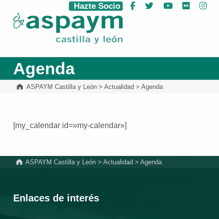
Hazte Socio
Facebook
Twitter
YouTube
Flickr
Ins
ASPAYM Castilla y León
Agenda
ASPAYM Castilla y León
>
Actualidad
>
Agenda
[my_calendar id=»my-calendar»]
Volver a la navegación principal
ASPAYM Castilla y León
>
Actualidad
>
Agenda
Enlaces de interés