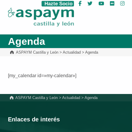
Hazte Socio
Facebook
Twitter
YouTube
Flickr
Ins
ASPAYM Castilla y León
Agenda
ASPAYM Castilla y León
>
Actualidad
>
Agenda
[my_calendar id=»my-calendar»]
Volver a la navegación principal
ASPAYM Castilla y León
>
Actualidad
>
Agenda
Enlaces de interés