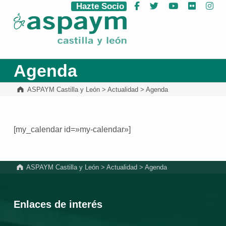
Hazte Socio
Facebook
Twitter
YouTube
Flickr
Ins
ASPAYM Castilla y León
Agenda
ASPAYM Castilla y León
>
Actualidad
>
Agenda
[my_calendar id=»my-calendar»]
Volver a la navegación principal
ASPAYM Castilla y León
>
Actualidad
>
Agenda
Enlaces de interés