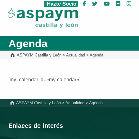
Hazte Socio
Facebook
Twitter
YouTube
Flickr
Ins
ASPAYM Castilla y León
Agenda
ASPAYM Castilla y León
>
Actualidad
>
Agenda
[my_calendar id=»my-calendar»]
Volver a la navegación principal
ASPAYM Castilla y León
>
Actualidad
>
Agenda
Enlaces de interés