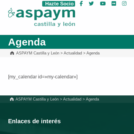
Hazte Socio
Facebook
Twitter
YouTube
Flickr
Ins
ASPAYM Castilla y León
Agenda
ASPAYM Castilla y León
>
Actualidad
>
Agenda
[my_calendar id=»my-calendar»]
Volver a la navegación principal
ASPAYM Castilla y León
>
Actualidad
>
Agenda
Enlaces de interés