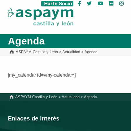
Hazte Socio
Facebook
Twitter
YouTube
Flickr
Ins
ASPAYM Castilla y León
Agenda
ASPAYM Castilla y León
>
Actualidad
>
Agenda
[my_calendar id=»my-calendar»]
Volver a la navegación principal
ASPAYM Castilla y León
>
Actualidad
>
Agenda
Enlaces de interés