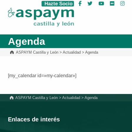
Hazte Socio
Facebook
Twitter
YouTube
Flickr
Ins
ASPAYM Castilla y León
Agenda
ASPAYM Castilla y León
>
Actualidad
>
Agenda
[my_calendar id=»my-calendar»]
Volver a la navegación principal
ASPAYM Castilla y León
>
Actualidad
>
Agenda
Enlaces de interés