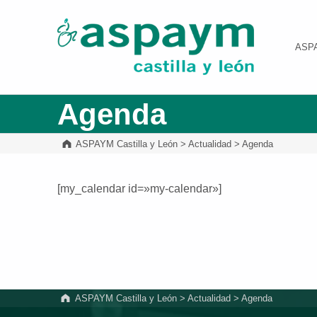
ASPAYM Castilla y León
ASP
Agenda
ASPAYM Castilla y León
>
Actualidad
>
Agenda
[my_calendar id=»my-calendar»]
Volver a la navegación principal
ASPAYM Castilla y León
>
Actualidad
>
Agenda