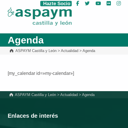
Hazte Socio
Facebook
Twitter
YouTube
Flickr
Ins
ASPAYM Castilla y León
Agenda
ASPAYM Castilla y León
>
Actualidad
>
Agenda
[my_calendar id=»my-calendar»]
Volver a la navegación principal
ASPAYM Castilla y León
>
Actualidad
>
Agenda
Enlaces de interés