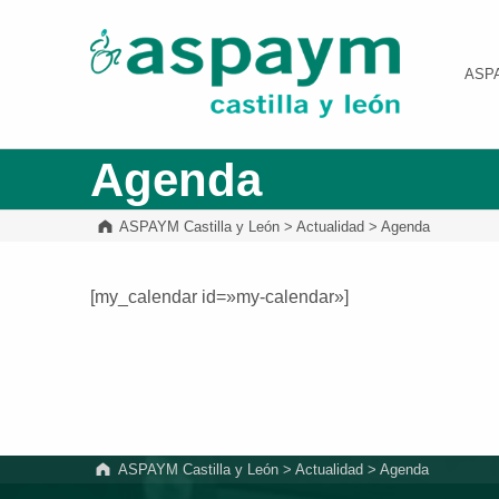
ASPAYM Castilla y León
ASP
Agenda
ASPAYM Castilla y León
>
Actualidad
>
Agenda
[my_calendar id=»my-calendar»]
Volver a la navegación principal
ASPAYM Castilla y León
>
Actualidad
>
Agenda