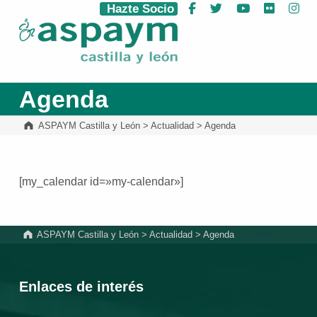
Hazte Socio
Facebook
Twitter
YouTube
Flickr
Ins
ASPAYM Castilla y León
Agenda
ASPAYM Castilla y León
>
Actualidad
>
Agenda
[my_calendar id=»my-calendar»]
Volver a la navegación principal
ASPAYM Castilla y León
>
Actualidad
>
Agenda
Enlaces de interés