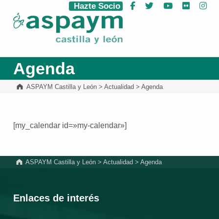
Hazte Socio
Facebook
Twitter
YouTube
Flickr
Ins
ASPAYM Castilla y León
Agenda
ASPAYM Castilla y León
>
Actualidad
>
Agenda
[my_calendar id=»my-calendar»]
Volver a la navegación principal
ASPAYM Castilla y León
>
Actualidad
>
Agenda
Enlaces de interés