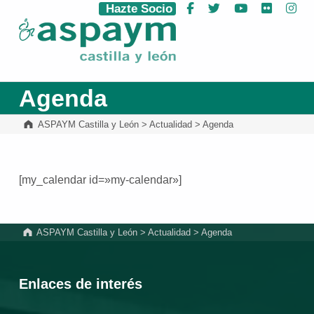
Hazte Socio
Facebook
Twitter
YouTube
Flickr
Ins
ASPAYM Castilla y León
Agenda
ASPAYM Castilla y León
>
Actualidad
>
Agenda
[my_calendar id=»my-calendar»]
Volver a la navegación principal
ASPAYM Castilla y León
>
Actualidad
>
Agenda
Enlaces de interés