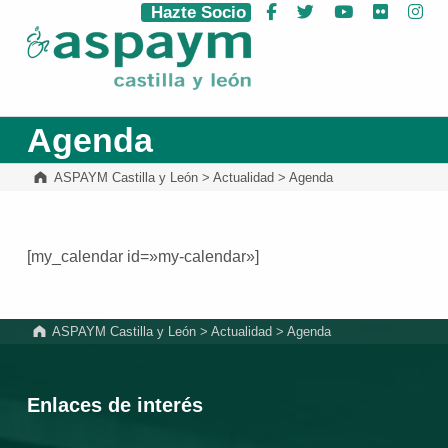
Hazte Socio
Facebook
Twitter
YouTube
Flickr
Ins
ASPAYM Castilla y León
Agenda
ASPAYM Castilla y León
>
Actualidad
>
Agenda
[my_calendar id=»my-calendar»]
Volver a la navegación principal
ASPAYM Castilla y León
>
Actualidad
>
Agenda
Enlaces de interés