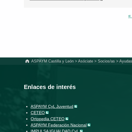
«
Volver a la navegación principal
ASPAYM Castilla y León
>
Asóciate
>
Socios/as
>
Ayudas
Enlaces de interés
ASPAYM CyL Juventud
CETEO
Ortopedia CETEO
ASPAYM Federación Nacional
IMPULSA IGUALDAD CyL