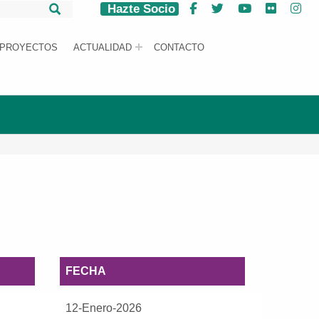
Hazte Socio
Facebook
Twitter
YouTube
Flickr
Ins
PROYECTOS
ACTUALIDAD
CONTACTO
FECHA
12-Enero-2026