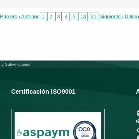
 Primero
‹ Anterior
1
2
3
4
5
13
21
Siguiente ›
Último
 y Subvenciones
Certificación ISO9001