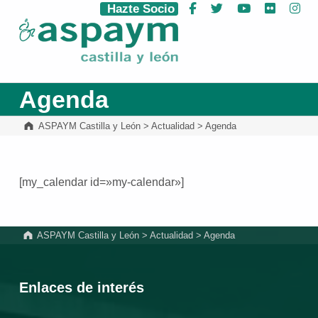
Hazte Socio
Facebook
Twitter
YouTube
Flickr
Ins
ASPAYM Castilla y León
Agenda
ASPAYM Castilla y León
>
Actualidad
>
Agenda
[my_calendar id=»my-calendar»]
Volver a la navegación principal
ASPAYM Castilla y León
>
Actualidad
>
Agenda
Enlaces de interés