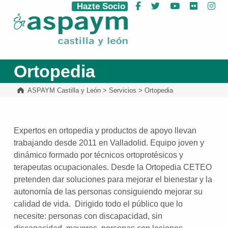
Hazte Socio
Facebook
Twitter
YouTube
Flickr
Ins
ASPAYM Castilla y León
Ortopedia
ASPAYM Castilla y León
>
Servicios
>
Ortopedia
Expertos en ortopedia y productos de apoyo llevan
trabajando desde 2011 en Valladolid. Equipo joven y
dinámico formado por técnicos ortoprotésicos y
terapeutas ocupacionales. Desde la Ortopedia CETEO
pretenden dar soluciones para mejorar el bienestar y la
autonomía de las personas consiguiendo mejorar su
calidad de vida. Dirigido todo el público que lo
necesite: personas con discapacidad, sin