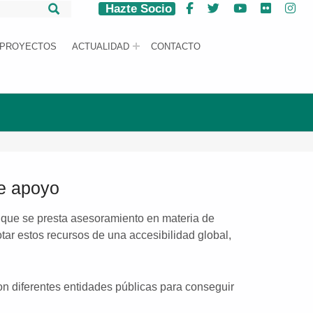
Hazte Socio
Facebook
Twitter
YouTube
Flickr
Ins
PROYECTOS
ACTUALIDAD
CONTACTO
de apoyo
 que se presta asesoramiento en materia de
otar estos recursos de una accesibilidad global,
on diferentes entidades públicas para conseguir