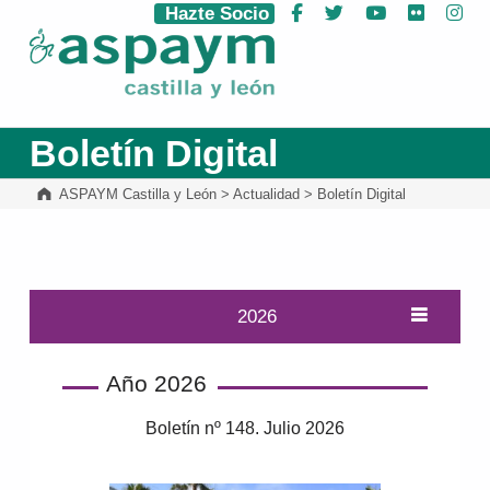
Hazte Socio
Facebook
Twitter
YouTube
Flickr
Ins
ASPAYM Castilla y León
Boletín Digital
ASPAYM Castilla y León
>
Actualidad
>
Boletín Digital
2026
Año 2026
Boletín nº 148. Julio 2026