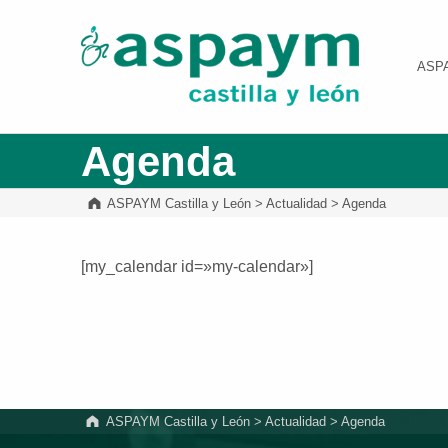
ASPAYM Castilla y León
ASP
Agenda
ASPAYM Castilla y León
>
Actualidad
>
Agenda
[my_calendar id=»my-calendar»]
Volver a la navegación principal
ASPAYM Castilla y León
>
Actualidad
>
Agenda