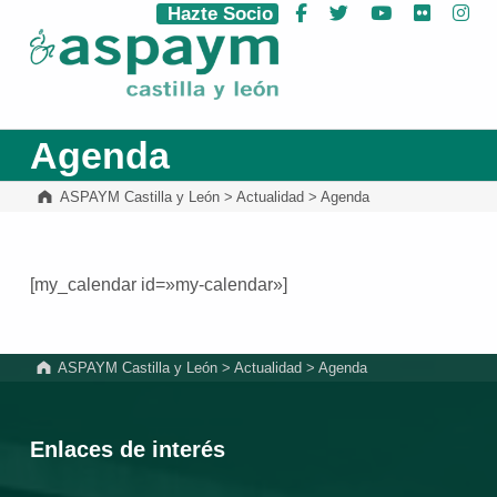
Hazte Socio
Facebook
Twitter
YouTube
Flickr
Ins
ASPAYM Castilla y León
Agenda
ASPAYM Castilla y León
>
Actualidad
>
Agenda
[my_calendar id=»my-calendar»]
Volver a la navegación principal
ASPAYM Castilla y León
>
Actualidad
>
Agenda
Enlaces de interés