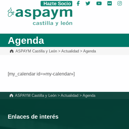
Hazte Socio
Facebook
Twitter
YouTube
Flickr
Ins
ASPAYM Castilla y León
Agenda
ASPAYM Castilla y León
>
Actualidad
>
Agenda
[my_calendar id=»my-calendar»]
Volver a la navegación principal
ASPAYM Castilla y León
>
Actualidad
>
Agenda
Enlaces de interés