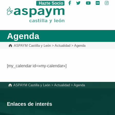
Hazte Socio
Facebook
Twitter
YouTube
Flickr
Ins
ASPAYM Castilla y León
Agenda
ASPAYM Castilla y León
>
Actualidad
>
Agenda
[my_calendar id=»my-calendar»]
Volver a la navegación principal
ASPAYM Castilla y León
>
Actualidad
>
Agenda
Enlaces de interés